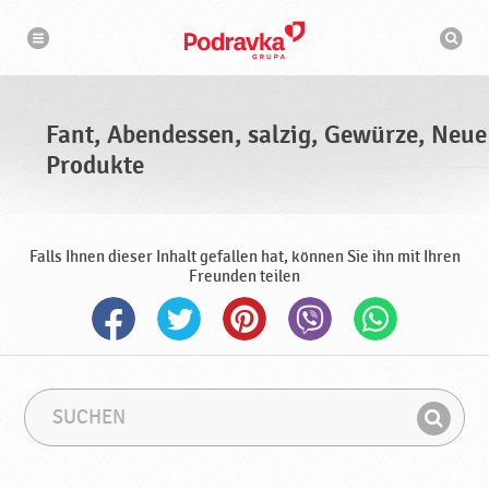
N
S
a
u
v
c
i
g
h
a
m
t
a
i
s
o
Fant, Abendessen, salzig, Gewürze, Neue
n
c
h
Produkte
i
n
e
Falls Ihnen dieser Inhalt gefallen hat, können Sie ihn mit Ihren
Freunden teilen
S
S
u
u
F
c
c
i
h
h