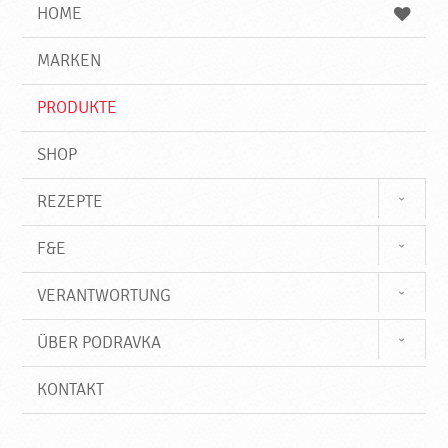
e
b
n
HOME
n
e
d
g
e
r
MARKEN
n
i
f
PRODUKTE
f
SHOP
REZEPTE
F&E
VERANTWORTUNG
ÜBER PODRAVKA
KONTAKT