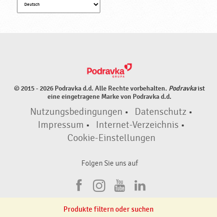
© 2015 - 2026 Podravka d.d. Alle Rechte vorbehalten.
Podravka
ist
eine eingetragene Marke von Podravka d.d.
Nutzungsbedingungen
•
Datenschutz
•
Impressum
•
Internet-Verzeichnis
•
Cookie-Einstellungen
Folgen Sie uns auf
F
I
Y
L
a
n
o
i
Produkte filtern oder suchen