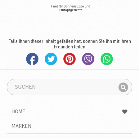
Fant für Bohnensuppe und
Eintopfgerichte
Falls Ihnen dieser Inhalt gefallen hat, können Sie ihn mit Ihren
Freunden teilen
S
S
u
u
F
c
c
i
h
h
e
b
n
HOME
n
e
d
g
e
r
MARKEN
n
i
f