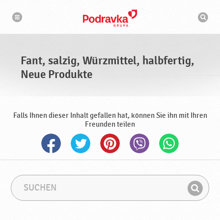
N
S
a
u
v
c
i
g
h
a
m
t
a
i
s
o
Fant, salzig, Würzmittel, halbfertig,
n
c
h
Neue Produkte
i
n
e
Falls Ihnen dieser Inhalt gefallen hat, können Sie ihn mit Ihren
Freunden teilen
S
S
u
u
F
c
c
i
h
h