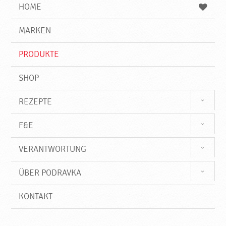
e
b
n
HOME
n
e
d
g
e
r
MARKEN
n
i
f
PRODUKTE
f
SHOP
REZEPTE
F&E
VERANTWORTUNG
ÜBER PODRAVKA
KONTAKT