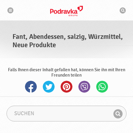
N
S
a
u
v
c
i
g
h
a
m
t
a
i
s
o
Fant, Abendessen, salzig, Würzmittel,
n
c
h
Neue Produkte
i
n
e
Falls Ihnen dieser Inhalt gefallen hat, können Sie ihn mit Ihren
Freunden teilen
S
S
u
u
F
c
c
i
h
h