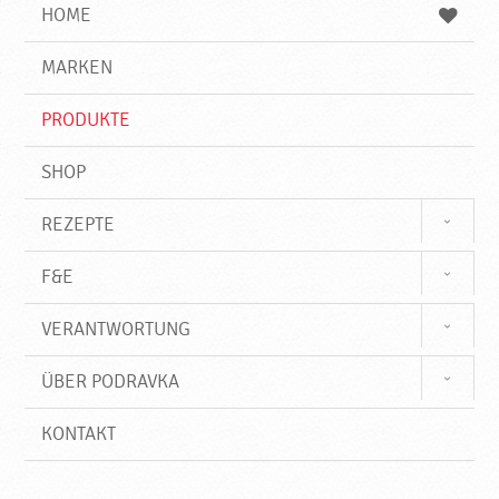
e
b
n
HOME
n
e
d
g
e
r
MARKEN
n
i
f
PRODUKTE
f
SHOP
REZEPTE
F&E
VERANTWORTUNG
ÜBER PODRAVKA
KONTAKT