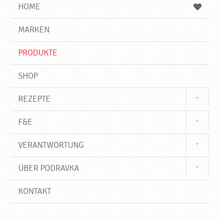
e
b
n
HOME
n
e
d
g
e
r
MARKEN
n
i
f
PRODUKTE
f
SHOP
REZEPTE
F&E
VERANTWORTUNG
ÜBER PODRAVKA
KONTAKT