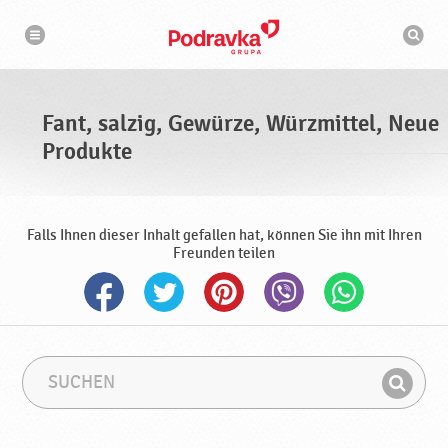
N
S
a
u
v
c
i
g
h
a
m
t
a
i
s
o
Fant, salzig, Gewürze, Würzmittel, Neue
n
c
h
Produkte
i
n
e
Falls Ihnen dieser Inhalt gefallen hat, können Sie ihn mit Ihren
Freunden teilen
S
S
u
u
F
c
c
i
h
h