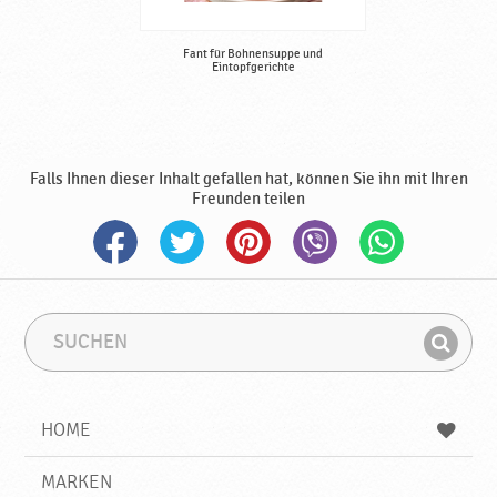
Fant für Bohnensuppe und
Eintopfgerichte
Falls Ihnen dieser Inhalt gefallen hat, können Sie ihn mit Ihren
Freunden teilen
S
S
u
u
F
c
c
i
h
h
e
b
n
HOME
n
e
d
g
e
r
MARKEN
n