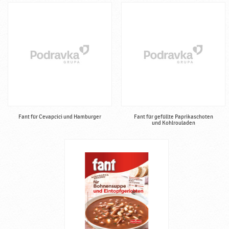
Fant für Cevapcici und Hamburger
Fant für gefüllte Paprikaschoten
und Kohlrouladen