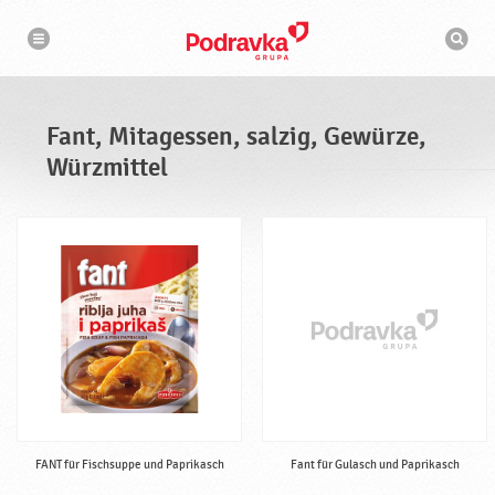
N
S
a
u
v
c
i
g
h
a
m
t
a
i
s
o
Fant, Mitagessen, salzig, Gewürze,
n
c
h
Würzmittel
i
n
e
FANT für Fischsuppe und Paprikasch
Fant für Gulasch und Paprikasch