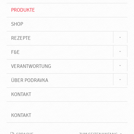
i
f
PRODUKTE
f
SHOP
REZEPTE
F&E
VERANTWORTUNG
ÜBER PODRAVKA
KONTAKT
KONTAKT