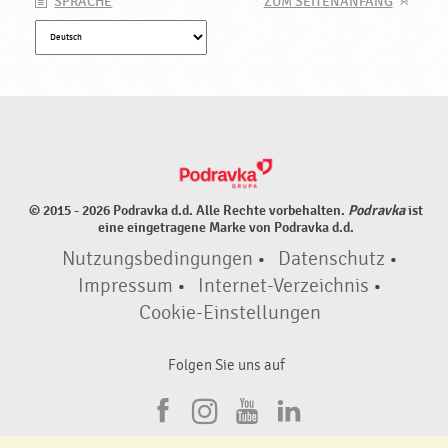
SPRACHE
ZUM SEITENANFANG
© 2015 - 2026 Podravka d.d. Alle Rechte vorbehalten.
Podravka
ist
eine eingetragene Marke von Podravka d.d.
Nutzungsbedingungen
•
Datenschutz
•
Impressum
•
Internet-Verzeichnis
•
Cookie-Einstellungen
Folgen Sie uns auf
F
I
Y
L
a
n
o
i