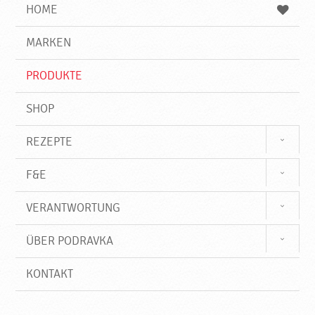
e
b
n
HOME
n
e
d
g
e
r
MARKEN
n
i
f
PRODUKTE
f
SHOP
REZEPTE
F&E
VERANTWORTUNG
ÜBER PODRAVKA
KONTAKT