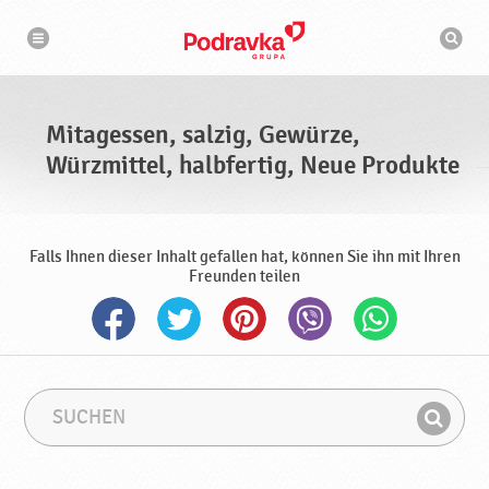
N
S
a
u
v
c
i
g
h
a
m
t
a
i
s
o
Mitagessen, salzig, Gewürze,
n
c
h
Würzmittel, halbfertig, Neue Produkte
i
n
e
Falls Ihnen dieser Inhalt gefallen hat, können Sie ihn mit Ihren
Freunden teilen
S
S
u
u
F
c
c
i
h
h