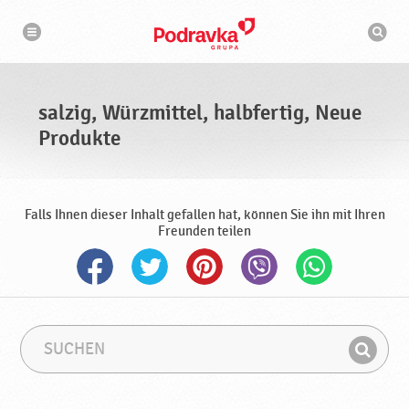
N
S
a
u
v
c
i
g
h
a
m
t
a
i
s
o
salzig, Würzmittel, halbfertig, Neue
n
c
h
Produkte
i
n
e
Falls Ihnen dieser Inhalt gefallen hat, können Sie ihn mit Ihren
Freunden teilen
S
S
u
u
F
c
c
i
h
h