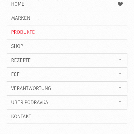
e
b
n
HOME
n
e
d
g
e
r
MARKEN
n
i
f
PRODUKTE
f
SHOP
REZEPTE
F&E
VERANTWORTUNG
ÜBER PODRAVKA
KONTAKT