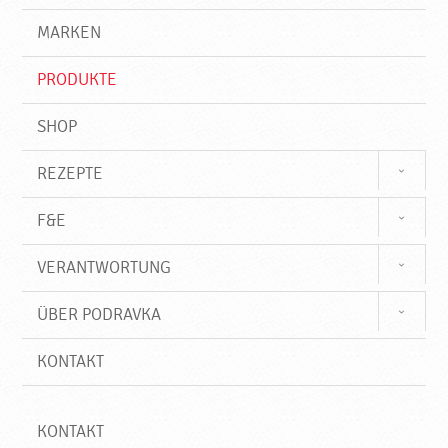
g
e
r
MARKEN
n
i
f
PRODUKTE
f
SHOP
REZEPTE
F&E
VERANTWORTUNG
ÜBER PODRAVKA
KONTAKT
KONTAKT