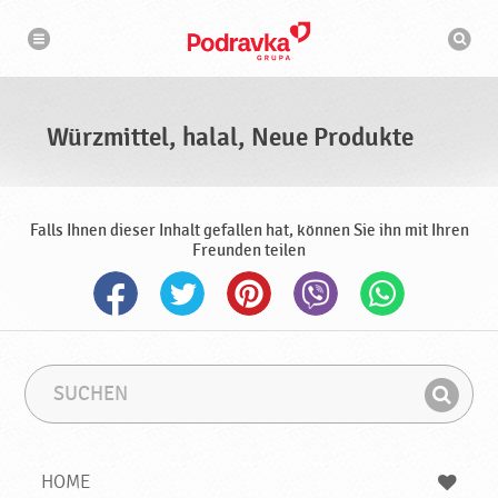
N
S
a
u
v
c
i
g
h
a
m
t
a
i
s
o
Würzmittel, halal, Neue Produkte
n
c
h
i
n
e
Falls Ihnen dieser Inhalt gefallen hat, können Sie ihn mit Ihren
Freunden teilen
S
S
u
u
F
c
c
i
h
h
e
b
n
HOME
n
e
d