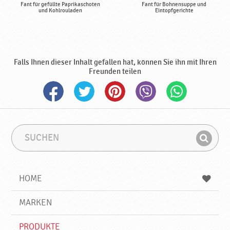
Fant für gefüllte Paprikaschoten
Fant für Bohnensuppe und
und Kohlrouladen
Eintopfgerichte
Falls Ihnen dieser Inhalt gefallen hat, können Sie ihn mit Ihren
Freunden teilen
S
S
u
u
F
c
c
i
h
h
e
b
n
HOME
n
e
d
g
e
r
MARKEN
n
i
f
PRODUKTE
f