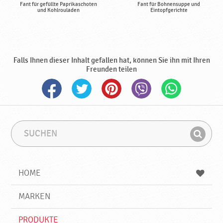
Fant für gefüllte Paprikaschoten
Fant für Bohnensuppe und
und Kohlrouladen
Eintopfgerichte
Falls Ihnen dieser Inhalt gefallen hat, können Sie ihn mit Ihren
Freunden teilen
S
S
u
u
F
c
c
i
h
h
e
b
n
HOME
n
e
d
g
e
r
MARKEN
n
i
f
PRODUKTE
f