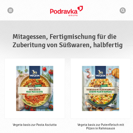
N
S
a
u
v
c
i
g
h
a
m
t
a
i
s
o
Mitagessen, Fertigmischung für die
n
c
h
Zuberitung von Süßwaren, halbfertig
i
n
e
Vegeta basis zur Pasta Asciutta
Vegeta basis zur Putenfleisch mit
Pilzen in Rahmsauce