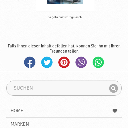
Vegeta basis zur gulasch
Falls Ihnen dieser Inhalt gefallen hat, können Sie ihn mit Ihren
Freunden teilen
S
S
u
u
F
c
c
i
h
h
e
b
n
HOME
n
e
d
g
e
r
MARKEN
n