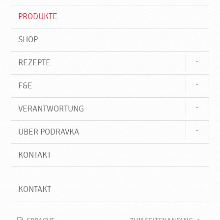
i
f
PRODUKTE
f
SHOP
REZEPTE
F&E
VERANTWORTUNG
ÜBER PODRAVKA
KONTAKT
KONTAKT