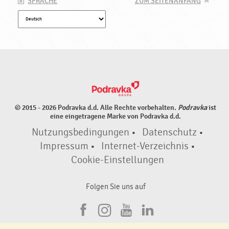
SPRACHE
ZUM SEITENANFANG
© 2015 - 2026 Podravka d.d. Alle Rechte vorbehalten.
Podravka
ist
eine eingetragene Marke von Podravka d.d.
Nutzungsbedingungen
•
Datenschutz
•
Impressum
•
Internet-Verzeichnis
•
Cookie-Einstellungen
Folgen Sie uns auf
F
I
Y
L
a
n
o
i