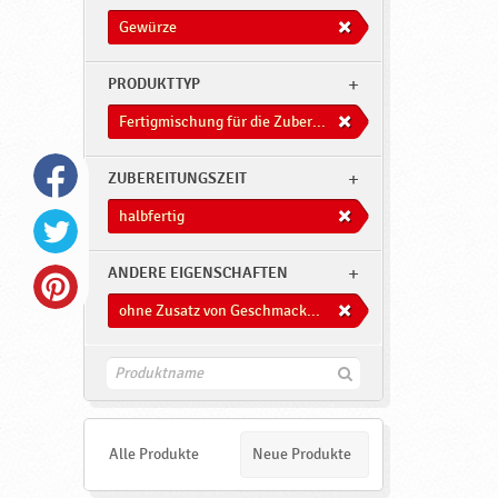
Gewürze
PRODUKTTYP
Fertigmischung für die Zuberitung von Süßwaren
ZUBEREITUNGSZEIT
halbfertig
ANDERE EIGENSCHAFTEN
ohne Zusatz von Geschmacksverstärkern
F
i
n
d
e
Alle Produkte
Neue Produkte
n