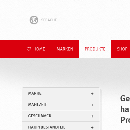
SPRACHE
English
Hrvatski
HOME
MARKEN
PRODUKTE
SHOP
Slovenščina
Čeština
Slovenčina
MARKE
Ge
Polski
MAHLZEIT
ha
Română
GESCHMACK
Pr
HAUPTBESTANDTEIL