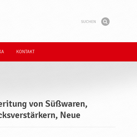
Suchen
Suchbegriff
Finden
KA
KONTAKT
eritung von Süßwaren,
cksverstärkern, Neue