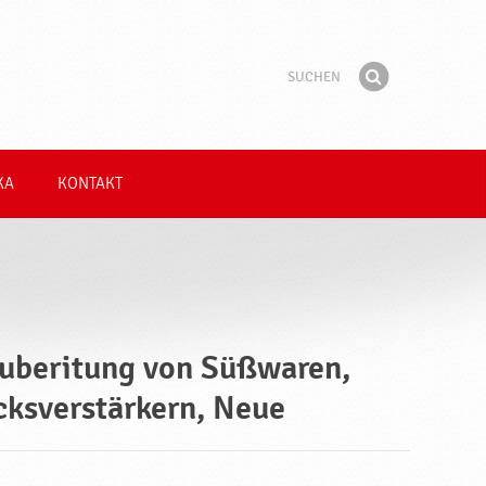
Suchen
Suchbegriff
Finden
KA
KONTAKT
Zuberitung von Süßwaren,
cksverstärkern, Neue