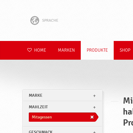
SPRACHE
English
Hrvatski
HOME
MARKEN
PRODUKTE
SHOP
Slovenščina
Čeština
Slovenčina
MARKE
Mi
Polski
MAHLZEIT
ha
Română
Mitagessen
Pr
GESCHMACK