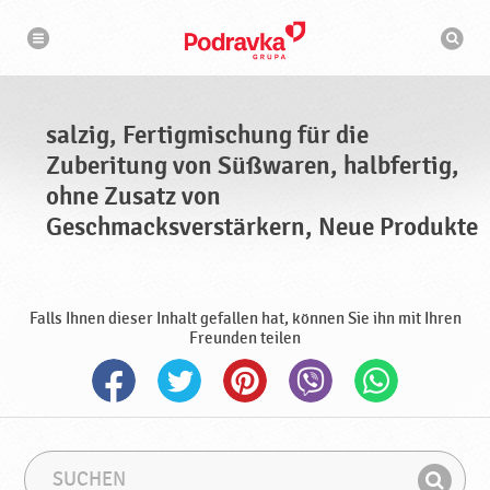
N
S
a
u
v
c
i
g
h
a
m
t
a
i
s
o
salzig, Fertigmischung für die
n
c
h
Zuberitung von Süßwaren, halbfertig,
i
n
ohne Zusatz von
e
Geschmacksverstärkern, Neue Produkte
Falls Ihnen dieser Inhalt gefallen hat, können Sie ihn mit Ihren
Freunden teilen
S
S