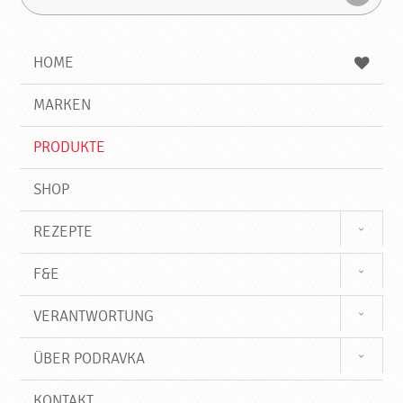
u
u
F
c
c
i
h
h
e
b
n
HOME
n
e
d
g
e
r
MARKEN
n
i
f
PRODUKTE
f
SHOP
REZEPTE
F&E
VERANTWORTUNG
ÜBER PODRAVKA
KONTAKT