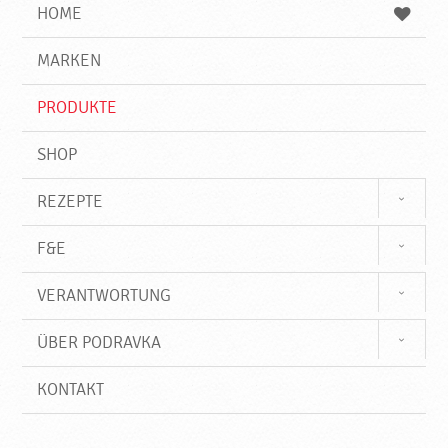
e
b
n
HOME
n
e
d
g
e
r
MARKEN
n
i
f
PRODUKTE
f
SHOP
REZEPTE
F&E
VERANTWORTUNG
ÜBER PODRAVKA
KONTAKT