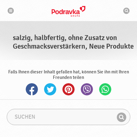
N
S
a
u
v
c
i
g
h
a
m
t
a
i
s
o
salzig, halbfertig, ohne Zusatz von
n
c
h
Geschmacksverstärkern, Neue Produkte
i
n
e
Falls Ihnen dieser Inhalt gefallen hat, können Sie ihn mit Ihren
Freunden teilen
S
S
u
u
F
c
c
i
h
h