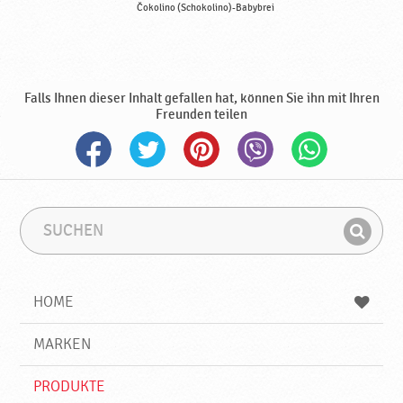
Čokolino (Schokolino)-Babybrei
Falls Ihnen dieser Inhalt gefallen hat, können Sie ihn mit Ihren
Freunden teilen
S
S
u
u
F
c
c
i
h
h
e
b
n
HOME
n
e
d
g
e
r
MARKEN
n
i
f
PRODUKTE
f