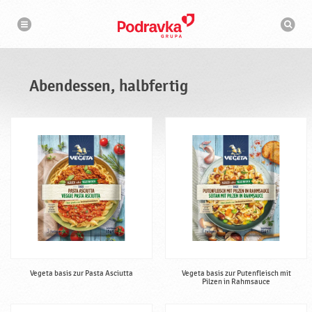
N
S
a
u
v
c
i
g
h
a
m
t
a
i
s
o
Abendessen, halbfertig
n
c
h
i
n
e
Vegeta basis zur Pasta Asciutta
Vegeta basis zur Putenfleisch mit
Pilzen in Rahmsauce