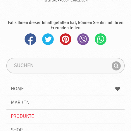
WEITERE PRODUKTE ANZEIGEN
Falls Ihnen dieser Inhalt gefallen hat, können Sie ihn mit Ihren
Freunden teilen
S
S
u
u
F
c
c
i
h
h
e
b
n
HOME
n
e
d
g
e
r
MARKEN
n
i
f
PRODUKTE
f
SHOP