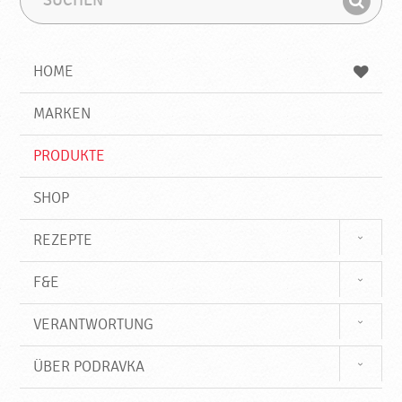
u
u
F
c
c
i
h
h
e
b
n
HOME
n
e
d
g
e
r
MARKEN
n
i
f
PRODUKTE
f
SHOP
REZEPTE
F&E
VERANTWORTUNG
ÜBER PODRAVKA