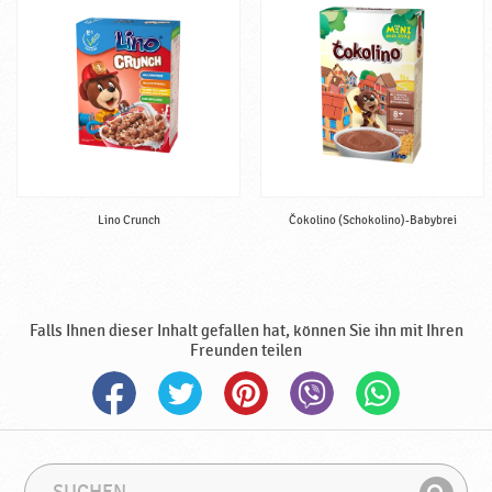
Lino Crunch
Čokolino (Schokolino)-Babybrei
Falls Ihnen dieser Inhalt gefallen hat, können Sie ihn mit Ihren
Freunden teilen
S
S