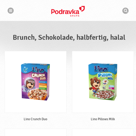
N
S
a
u
v
c
i
g
h
a
m
t
a
i
s
o
Brunch, Schokolade, halbfertig, halal
n
c
h
i
n
e
Lino Crunch Duo
Lino Pillows Milk