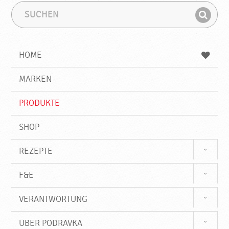
S
S
u
u
F
c
c
i
h
h
e
b
n
HOME
n
e
d
g
e
r
MARKEN
n
i
f
PRODUKTE
f
SHOP
REZEPTE
F&E
VERANTWORTUNG
ÜBER PODRAVKA