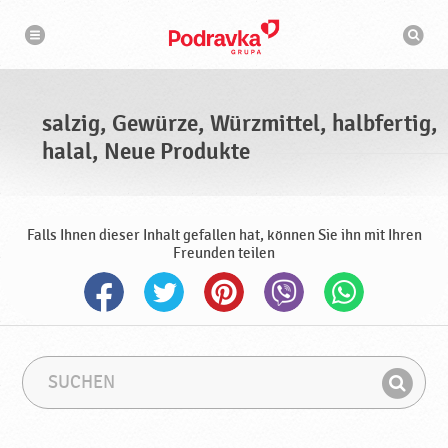
N
S
a
u
v
c
i
g
h
a
m
t
a
i
s
o
salzig, Gewürze, Würzmittel, halbfertig,
n
c
h
halal, Neue Produkte
i
n
e
Falls Ihnen dieser Inhalt gefallen hat, können Sie ihn mit Ihren
Freunden teilen
S
S
u
u
F
c
c
i
h
h