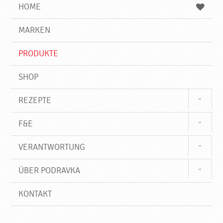
e
b
n
HOME
n
e
d
g
e
r
MARKEN
n
i
f
PRODUKTE
f
SHOP
REZEPTE
F&E
VERANTWORTUNG
ÜBER PODRAVKA
KONTAKT