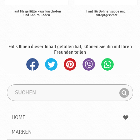
Fant für gefüllte Paprikaschoten
Fant für Bohnensuppe und
und Kohlrouladen
Eintopfgerichte
Falls Ihnen dieser Inhalt gefallen hat, können Sie ihn mit Ihren
Freunden teilen
S
S
u
u
F
c
c
i
h
h
e
b
n
HOME
n
e
d
g
e
r
MARKEN
n
i