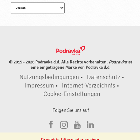
© 2015 - 2026 Podravka d.d. Alle Rechte vorbehalten.
Podravka
ist
eine eingetragene Marke von Podravka d.d.
Nutzungsbedingungen
•
Datenschutz
•
Impressum
•
Internet-Verzeichnis
•
Cookie-Einstellungen
Folgen Sie uns auf
F
I
Y
L
a
n
o
i