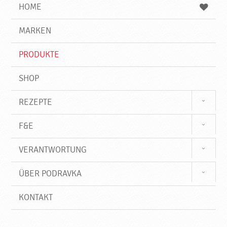
e
b
n
HOME
n
e
d
g
e
r
MARKEN
n
i
f
PRODUKTE
f
SHOP
REZEPTE
F&E
VERANTWORTUNG
ÜBER PODRAVKA
KONTAKT