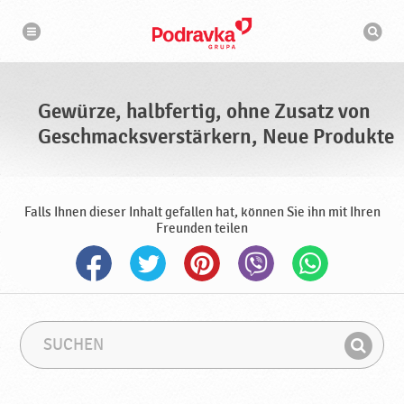
N
S
a
u
v
c
i
g
h
a
m
t
a
i
s
o
Gewürze, halbfertig, ohne Zusatz von
n
c
h
Geschmacksverstärkern, Neue Produkte
i
n
e
Falls Ihnen dieser Inhalt gefallen hat, können Sie ihn mit Ihren
Freunden teilen
S
S
u
u
F
c
c
i
h
h