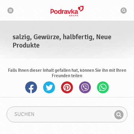
N
S
a
u
v
c
i
g
h
a
m
t
a
i
s
o
salzig, Gewürze, halbfertig, Neue
n
c
h
Produkte
i
n
e
Falls Ihnen dieser Inhalt gefallen hat, können Sie ihn mit Ihren
Freunden teilen
S
S
u
u
F
c
c
i
h
h