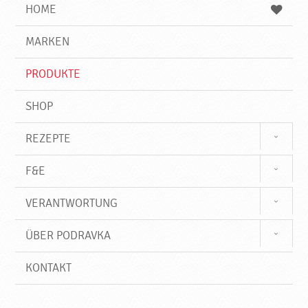
e
b
n
HOME
n
e
d
g
e
r
MARKEN
n
i
f
PRODUKTE
f
SHOP
REZEPTE
F&E
VERANTWORTUNG
ÜBER PODRAVKA
KONTAKT