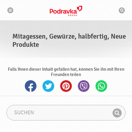
N
S
a
u
v
c
i
g
h
a
m
t
a
i
s
o
Mitagessen, Gewürze, halbfertig, Neue
n
c
h
Produkte
i
n
e
Falls Ihnen dieser Inhalt gefallen hat, können Sie ihn mit Ihren
Freunden teilen
S
S
u
u
F
c
c
i
h
h