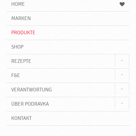
e
b
n
HOME
n
e
d
g
e
r
MARKEN
n
i
f
PRODUKTE
f
SHOP
REZEPTE
F&E
VERANTWORTUNG
ÜBER PODRAVKA
KONTAKT