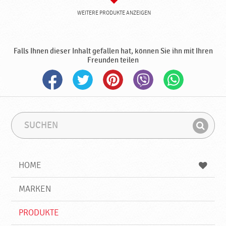
WEITERE PRODUKTE ANZEIGEN
Falls Ihnen dieser Inhalt gefallen hat, können Sie ihn mit Ihren
Freunden teilen
S
S
u
u
F
c
c
i
h
h
e
b
n
HOME
n
e
d
g
e
r
MARKEN
n
i
f
PRODUKTE
f