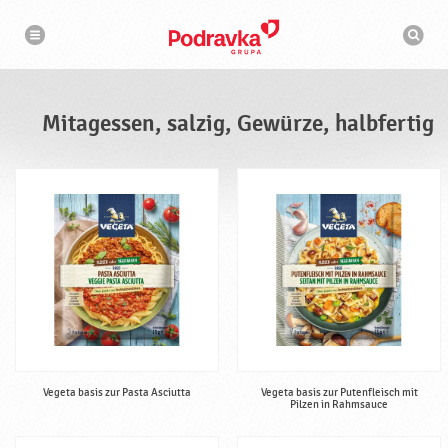
N
S
a
u
v
c
i
g
h
a
m
t
a
i
s
o
Mitagessen, salzig, Gewürze, halbfertig
n
c
h
i
n
e
Vegeta basis zur Pasta Asciutta
Vegeta basis zur Putenfleisch mit
Pilzen in Rahmsauce