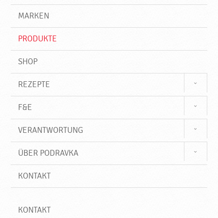
g
e
r
MARKEN
n
i
f
PRODUKTE
f
SHOP
REZEPTE
F&E
VERANTWORTUNG
ÜBER PODRAVKA
KONTAKT
KONTAKT