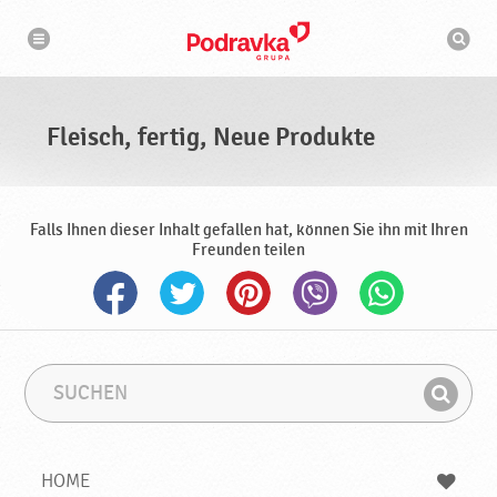
N
S
a
u
v
c
i
g
h
a
m
t
a
i
s
o
Fleisch, fertig, Neue Produkte
n
c
h
i
n
e
Falls Ihnen dieser Inhalt gefallen hat, können Sie ihn mit Ihren
Freunden teilen
S
S
u
u
F
c
c
i
h
h
e
b
n
HOME
n
e
d