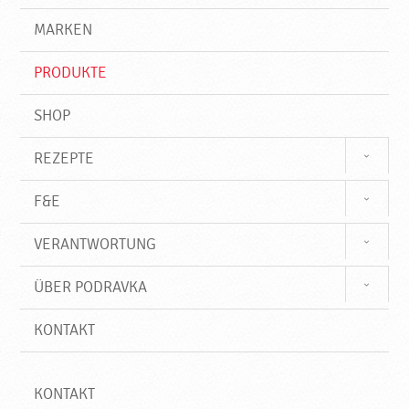
g
e
r
MARKEN
n
i
f
PRODUKTE
f
SHOP
REZEPTE
F&E
VERANTWORTUNG
ÜBER PODRAVKA
KONTAKT
KONTAKT