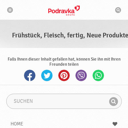
N
S
a
u
v
c
i
g
h
a
m
t
a
i
s
o
Frühstück, Fleisch, fertig, Neue Produkt
n
c
h
i
n
e
Falls Ihnen dieser Inhalt gefallen hat, können Sie ihn mit Ihren
Freunden teilen
S
S
u
u
F
c
c
i
h
h
e
b
n
HOME
n
e
d