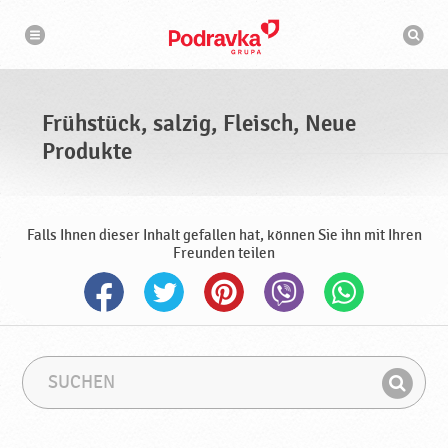
N
S
a
u
v
c
i
g
h
a
m
t
a
i
s
o
Frühstück, salzig, Fleisch, Neue
n
c
h
Produkte
i
n
e
Falls Ihnen dieser Inhalt gefallen hat, können Sie ihn mit Ihren
Freunden teilen
S
S
u
u
F
c
c
i
h
h