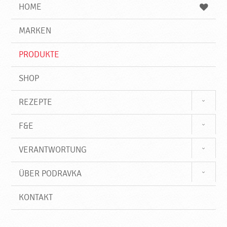
e
b
n
HOME
n
e
d
g
e
r
MARKEN
n
i
f
PRODUKTE
f
SHOP
REZEPTE
F&E
VERANTWORTUNG
ÜBER PODRAVKA
KONTAKT