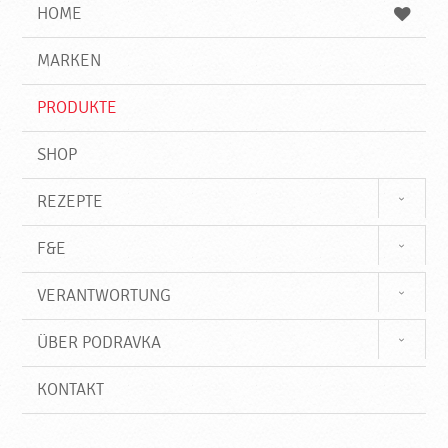
e
b
n
HOME
n
e
d
g
e
r
MARKEN
n
i
f
PRODUKTE
f
SHOP
REZEPTE
F&E
VERANTWORTUNG
ÜBER PODRAVKA
KONTAKT