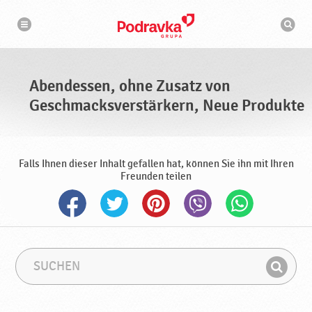
N
S
a
u
v
c
i
g
h
a
m
t
a
i
s
o
Abendessen, ohne Zusatz von
n
c
h
Geschmacksverstärkern, Neue Produkte
i
n
e
Falls Ihnen dieser Inhalt gefallen hat, können Sie ihn mit Ihren
Freunden teilen
S
S
u
u
F
c
c
i
h
h