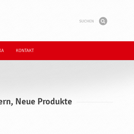
Suchen
Suchbegriff
Finden
KA
KONTAKT
ern, Neue Produkte