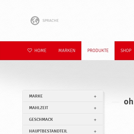
SPRACHE
English
Hrvatski
HOME
MARKEN
PRODUKTE
SHOP
Slovenščina
Čeština
Slovenčina
MARKE
oh
Polski
MAHLZEIT
Română
GESCHMACK
HAUPTBESTANDTEIL