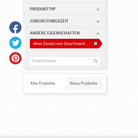
PRODUKTTYP
ZUBEREITUNGSZEIT
ANDERE EIGENSCHAFTEN
ohne Zusatz von Geschmacksverstärkern
F
i
n
d
e
Alle Produkte
Neue Produkte
n