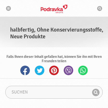
N
S
a
u
v
c
i
g
h
a
m
t
a
i
s
o
halbfertig, Ohne Konservierungsstoffe,
n
c
h
Neue Produkte
i
n
e
Falls Ihnen dieser Inhalt gefallen hat, können Sie ihn mit Ihren
Freunden teilen
S
S
u
u
F
c
c
i
h
h