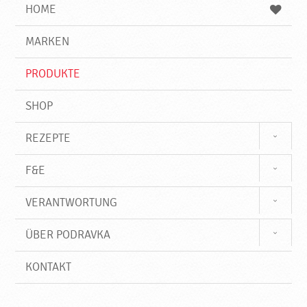
e
b
n
HOME
n
e
d
g
e
r
MARKEN
n
i
f
PRODUKTE
f
SHOP
REZEPTE
F&E
VERANTWORTUNG
ÜBER PODRAVKA
KONTAKT