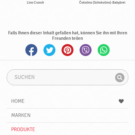
Lino Crunch
Čokolino (Schokolino)-Babybrei
Falls Ihnen dieser Inhalt gefallen hat, können Sie ihn mit Ihren
Freunden teilen
S
S
u
u
F
c
c
i
h
h
e
b
n
HOME
n
e
d
g
e
r
MARKEN
n
i
f
PRODUKTE
f