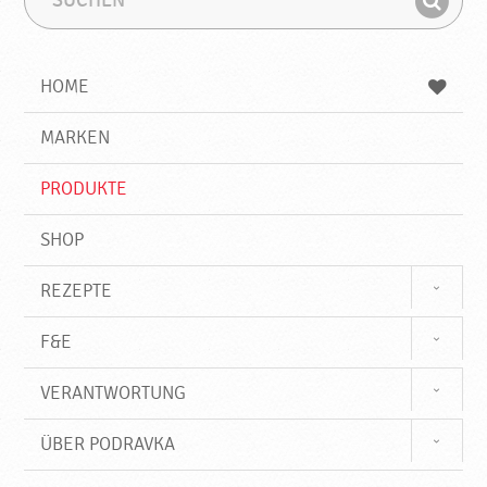
u
u
F
c
c
i
h
h
e
b
n
HOME
n
e
d
g
e
r
MARKEN
n
i
f
PRODUKTE
f
SHOP
REZEPTE
F&E
VERANTWORTUNG
ÜBER PODRAVKA