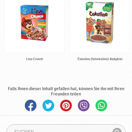
Lino Crunch
Čokolino (Schokolino)-Babybrei
Falls Ihnen dieser Inhalt gefallen hat, können Sie ihn mit Ihren
Freunden teilen
S
S