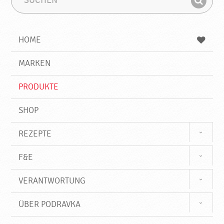
u
u
F
c
c
i
h
h
e
b
n
HOME
n
e
d
g
e
r
MARKEN
n
i
f
PRODUKTE
f
SHOP
REZEPTE
F&E
VERANTWORTUNG
ÜBER PODRAVKA