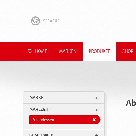
SPRACHE
English
Hrvatski
HOME
MARKEN
PRODUKTE
SHOP
Slovenščina
Čeština
Slovenčina
MARKE
Ab
Polski
MAHLZEIT
Română
Abendessen
GESCHMACK