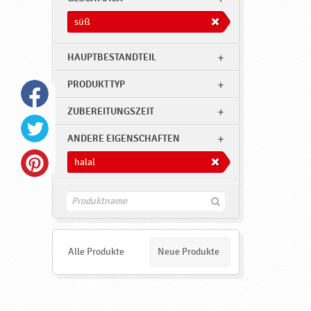
süß
HAUPTBESTANDTEIL
PRODUKTTYP
ZUBEREITUNGSZEIT
ANDERE EIGENSCHAFTEN
halal
F
i
n
d
e
Alle Produkte
Neue Produkte
n