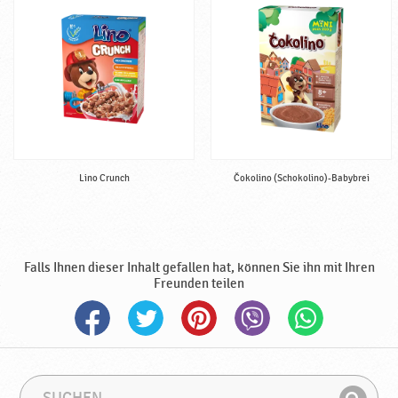
Lino Crunch
Čokolino (Schokolino)-Babybrei
Falls Ihnen dieser Inhalt gefallen hat, können Sie ihn mit Ihren
Freunden teilen
S
S