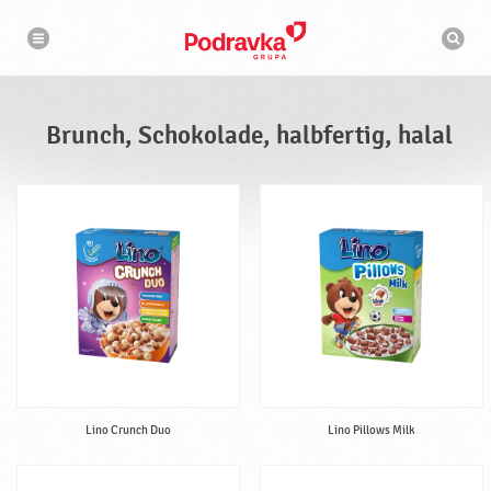
N
S
a
u
v
c
i
g
h
a
m
t
a
i
s
o
Brunch, Schokolade, halbfertig, halal
n
c
h
i
n
e
Lino Crunch Duo
Lino Pillows Milk