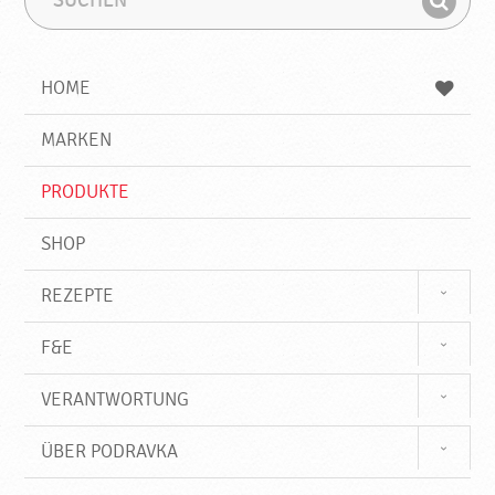
u
u
F
c
c
i
h
h
e
b
n
HOME
n
e
d
g
e
r
MARKEN
n
i
f
PRODUKTE
f
SHOP
REZEPTE
F&E
VERANTWORTUNG
ÜBER PODRAVKA