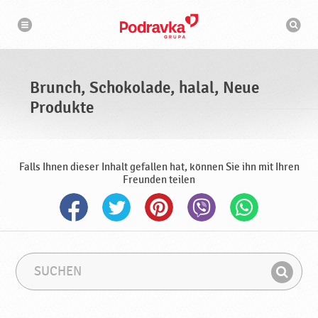
N
S
a
u
v
c
i
g
h
a
m
t
a
i
s
o
Brunch, Schokolade, halal, Neue
n
c
h
Produkte
i
n
e
Falls Ihnen dieser Inhalt gefallen hat, können Sie ihn mit Ihren
Freunden teilen
S
S
u
u
F
c
c
i
h
h