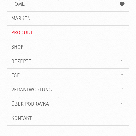
e
b
n
HOME
n
e
d
g
e
r
MARKEN
n
i
f
PRODUKTE
f
SHOP
REZEPTE
F&E
VERANTWORTUNG
ÜBER PODRAVKA
KONTAKT