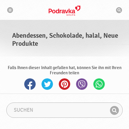
N
S
a
u
v
c
i
g
h
a
m
t
a
i
s
o
Abendessen, Schokolade, halal, Neue
n
c
h
Produkte
i
n
e
Falls Ihnen dieser Inhalt gefallen hat, können Sie ihn mit Ihren
Freunden teilen
S
S
u
u
F
c
c
i
h
h