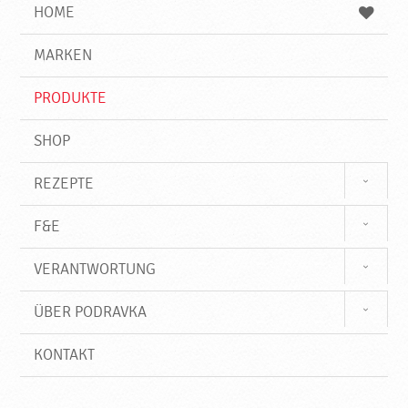
e
b
n
HOME
n
e
d
g
e
r
MARKEN
n
i
f
PRODUKTE
f
SHOP
REZEPTE
F&E
VERANTWORTUNG
ÜBER PODRAVKA
KONTAKT