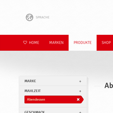
SPRACHE
English
Hrvatski
HOME
MARKEN
PRODUKTE
SHOP
Slovenščina
Čeština
Slovenčina
MARKE
Ab
Polski
MAHLZEIT
Română
Abendessen
GESCHMACK