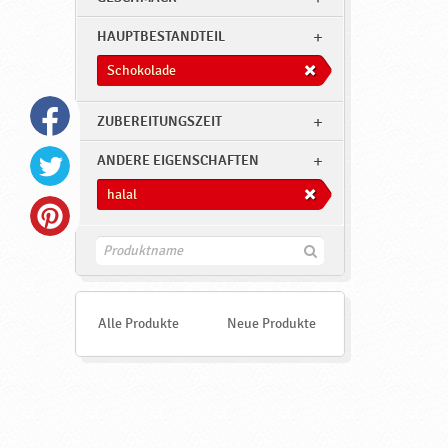
HAUPTBESTANDTEIL
Schokolade
ZUBEREITUNGSZEIT
ANDERE EIGENSCHAFTEN
halal
F
i
n
d
e
Alle Produkte
Neue Produkte
n