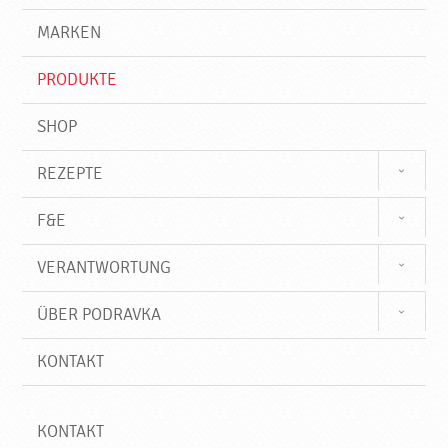
g
e
r
MARKEN
n
i
f
PRODUKTE
f
SHOP
REZEPTE
F&E
VERANTWORTUNG
ÜBER PODRAVKA
KONTAKT
KONTAKT