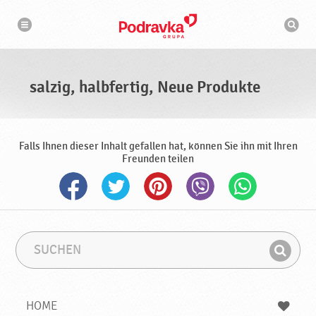
N
S
a
u
v
c
i
g
h
a
m
t
a
i
s
o
salzig, halbfertig, Neue Produkte
n
c
h
i
n
e
Falls Ihnen dieser Inhalt gefallen hat, können Sie ihn mit Ihren
Freunden teilen
S
S
u
u
F
c
c
i
h
h
e
b
n
HOME
n
e
d