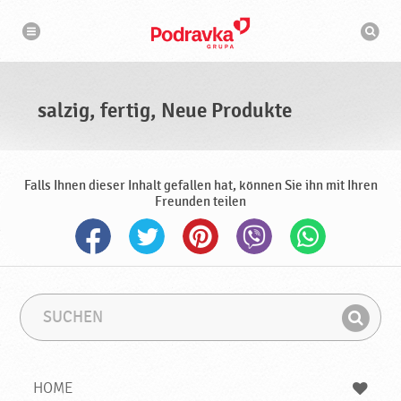
N
S
a
u
v
c
i
g
h
a
m
t
a
i
s
o
salzig, fertig, Neue Produkte
n
c
h
i
n
e
Falls Ihnen dieser Inhalt gefallen hat, können Sie ihn mit Ihren
Freunden teilen
S
S
u
u
F
c
c
i
h
h
e
b
n
HOME
n
e
d