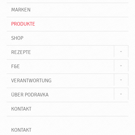
g
e
r
MARKEN
n
i
f
PRODUKTE
f
SHOP
REZEPTE
F&E
VERANTWORTUNG
ÜBER PODRAVKA
KONTAKT
KONTAKT