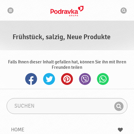
N
S
a
u
v
c
i
g
h
a
m
t
a
i
s
o
Frühstück, salzig, Neue Produkte
n
c
h
i
n
e
Falls Ihnen dieser Inhalt gefallen hat, können Sie ihn mit Ihren
Freunden teilen
S
S
u
u
F
c
c
i
h
h
e
b
n
HOME
n
e
d