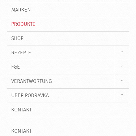
g
e
r
MARKEN
n
i
f
PRODUKTE
f
SHOP
REZEPTE
F&E
VERANTWORTUNG
ÜBER PODRAVKA
KONTAKT
KONTAKT