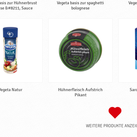
asis zur Hühnerbrust
Vegeta basis zur spaghetti
Vege
äse &#8211; Sauce
bolognese
Vegeta Natur
Hühnerfleisch Aufstrich
Sar
Pikant
WEITERE PRODUKTE ANZEI