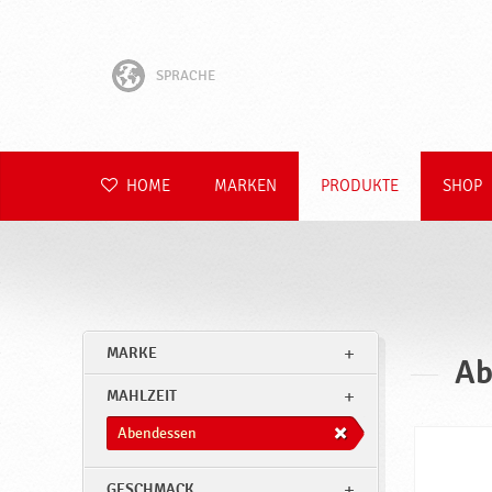
SPRACHE
English
Hrvatski
HOME
MARKEN
PRODUKTE
SHOP
Slovenščina
Čeština
Slovenčina
MARKE
Ab
Polski
MAHLZEIT
Română
Abendessen
GESCHMACK