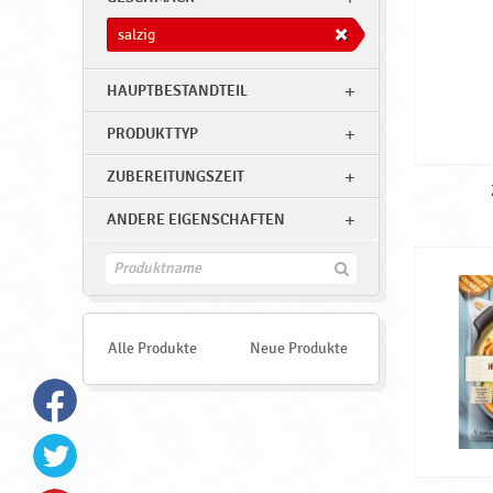
salzig
HAUPTBESTANDTEIL
PRODUKTTYP
ZUBEREITUNGSZEIT
ANDERE EIGENSCHAFTEN
F
i
n
d
e
Alle Produkte
Neue Produkte
n