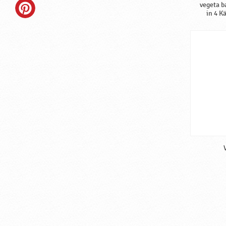
vegeta b
in 4 K