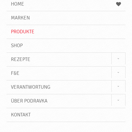
e
b
n
HOME
n
e
d
g
e
r
MARKEN
n
i
f
PRODUKTE
f
SHOP
REZEPTE
F&E
VERANTWORTUNG
ÜBER PODRAVKA
KONTAKT