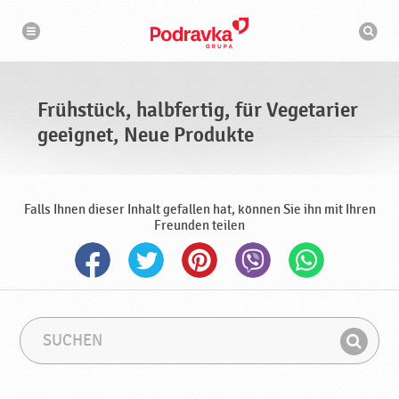
N
S
a
u
v
c
i
g
h
a
m
t
a
i
s
o
Frühstück, halbfertig, für Vegetarier
n
c
h
geeignet, Neue Produkte
i
n
e
Falls Ihnen dieser Inhalt gefallen hat, können Sie ihn mit Ihren
Freunden teilen
S
S
u
u
F
c
c
i
h
h