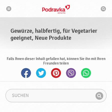
N
S
a
u
v
c
i
g
h
a
m
t
a
i
s
o
Gewürze, halbfertig, für Vegetarier
n
c
h
geeignet, Neue Produkte
i
n
e
Falls Ihnen dieser Inhalt gefallen hat, können Sie ihn mit Ihren
Freunden teilen
S
S
u
u
F
c
c
i
h
h