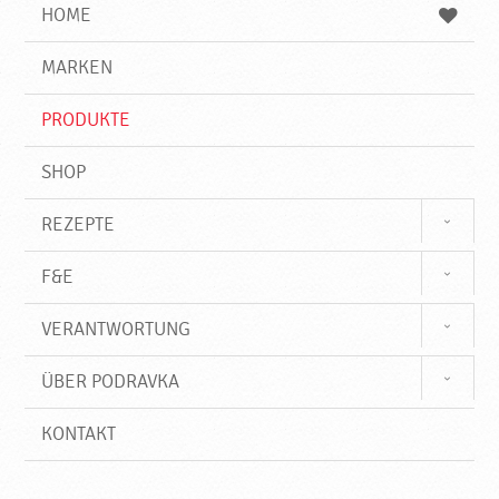
e
b
n
HOME
n
e
d
g
e
r
MARKEN
n
i
f
PRODUKTE
f
SHOP
REZEPTE
F&E
VERANTWORTUNG
ÜBER PODRAVKA
KONTAKT