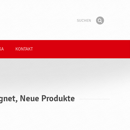
Suchen
Suchbegriff
Finden
KA
KONTAKT
eignet, Neue Produkte