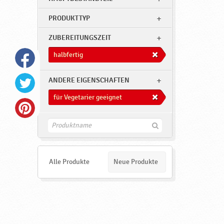
PRODUKTTYP
ZUBEREITUNGSZEIT
halbfertig
ANDERE EIGENSCHAFTEN
für Vegetarier geeignet
F
i
n
d
e
Alle Produkte
Neue Produkte
n