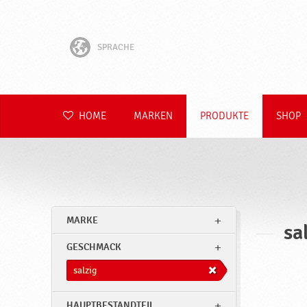
SPRACHE
English
Hrvatski
HOME
MARKEN
PRODUKTE
SHOP
Slovenščina
Čeština
Slovenčina
MARKE
sa
Polski
GESCHMACK
Română
salzig
HAUPTBESTANDTEIL