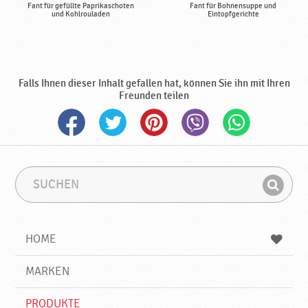
Fant für gefüllte Paprikaschoten
Fant für Bohnensuppe und
und Kohlrouladen
Eintopfgerichte
Falls Ihnen dieser Inhalt gefallen hat, können Sie ihn mit Ihren
Freunden teilen
S
S
u
u
F
c
c
i
h
h
e
b
n
HOME
n
e
d
g
e
r
MARKEN
n
i
f
PRODUKTE
f