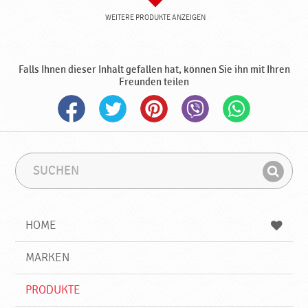
WEITERE PRODUKTE ANZEIGEN
Falls Ihnen dieser Inhalt gefallen hat, können Sie ihn mit Ihren
Freunden teilen
S
S
u
u
F
c
c
i
h
h
e
b
n
HOME
n
e
d
g
e
r
MARKEN
n
i
f
PRODUKTE
f