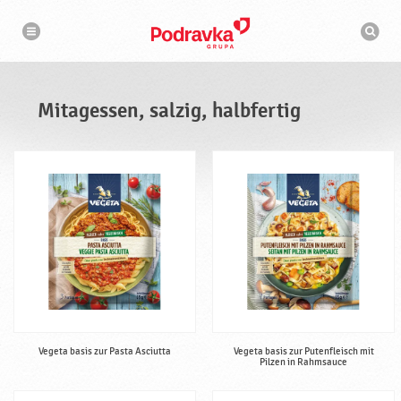
N
S
a
u
v
c
i
g
h
a
m
t
a
i
s
o
Mitagessen, salzig, halbfertig
n
c
h
i
n
e
Vegeta basis zur Pasta Asciutta
Vegeta basis zur Putenfleisch mit
Pilzen in Rahmsauce