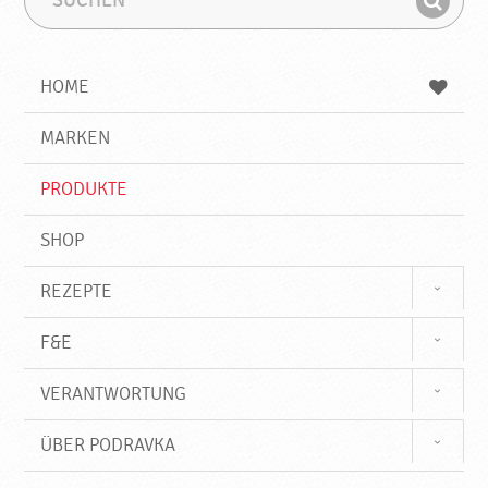
u
u
F
c
c
i
h
h
e
b
n
HOME
n
e
d
g
e
r
MARKEN
n
i
f
PRODUKTE
f
SHOP
REZEPTE
F&E
VERANTWORTUNG
ÜBER PODRAVKA